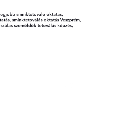
@gmail.com
+36 70 3843150
legjobb sminktetováló oktatás,
atás, sminktetoválás oktatás Veszprém,
 szálas szemöldök tetoválás képzés,
olat
Adatvédelem