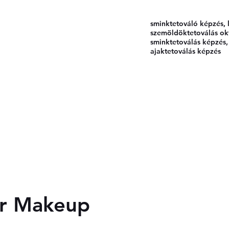
gasparmelinda.pmu
sminktetováló képzés, 
szemöldöktetoválás okt
sminktetoválás képzés,
ajaktetoválás képzés
 MELINDA - GM AESTHETIC
ETOVÁLÓ AKADÉMIA
sok
Képzéseink
Rólunk mondták...
Oktatási Blog
Kapcs
er Makeup