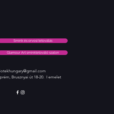
Smink és orvosi tetoválás
Glamour Art sminktetováló szalon
iotekhungary@gmail.com
prém, Brusznyai út 18-20. I emelet