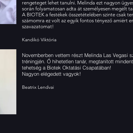
rengeteget lehet tanulni. Melinda ezt nagyon ügye
során folyamatosan adta át személyesen megélt tap
A BIOTEK a festékek összetételében szinte csak te
számomra ez volt az egyik fontos tényező amiért en
szavazatomat!
Kandikó Viktória
Novemberben vettem részt Melinda Las Vegasi sz
tréningjén. Ő hihetetlen tanár, megtanított mindent
tehetség a Biotek Oktatási Csapatában!
Nagyon elégedett vagyok!
Beatrix Lendvai