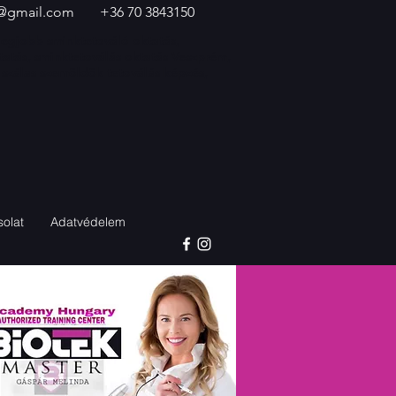
@gmail.com
+36 70 3843150
legjobb sminktetováló oktatás,
atás, sminktetoválás oktatás Veszprém,
 szálas szemöldök tetoválás képzés,
olat
Adatvédelem