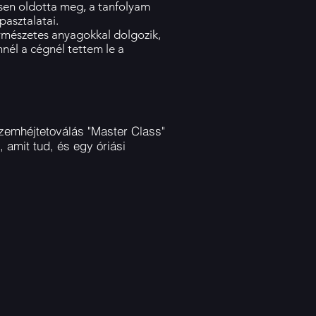
sen oldotta meg, a tanfolyam
asztalatai.
rmészetes anyagokkal dolgozik,
nél a cégnél tettem le a
emhéjtetoválás "Master Class"
, amit tud, és egy óriási