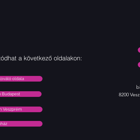
ódhat a következő oldalakon:
továló oldala
b
n Budapest
8200 Vesz
on Veszprém
uház