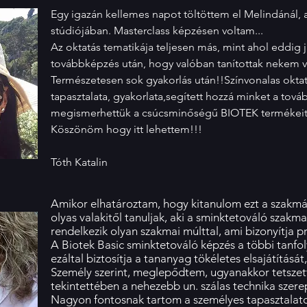
Egy igazán kellemes napot töltöttem el Melindánál,
stúdiójában. Masterclass képzésen voltam...
Az oktatás tematikája teljesen más, mint ahol eddig
továbbképzés után, hogy valóban tanítottak nekem va
Természetesen sok gyakorlás után!!Színvonalas oktat
tapasztalata, gyakorlata,segített hozzá minket a to
megismerhettük a csúcsminőségű BIOTEK termékeit 
Köszönöm hogy itt lehettem!!!
Tóth Katalin
Amikor elhatároztam, hogy kitanulom ezt a szakmá
olyas valakitől tanuljak, aki a sminktetováló szakma
rendelkezik olyan szakmai múlttal, ami bizonyítja 
A Biotek Basic sminktetováló képzés a többi tanf
ezáltal biztosítja a tananyag tökéletes elsajátításá
Személy szerint, meglepődtem, ugyanakkor tetszett
tekintettében a nehezebb un. szálas technika szer
Nagyon fontosnak tartom a személyes tapasztalatok