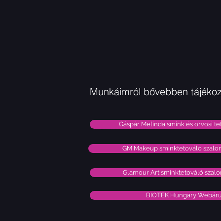
Munkáimról bővebben tájékoz
Partnereink:
Gáspár Melinda smink és orvosi te
GM Makeup sminktetováló szalo
Glamour Art sminktetováló szal
BIOTEK Hungary Webár