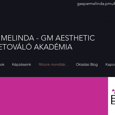
gasparmelinda.pmu
sminktetováló képzés, 
szemöldöktetoválás okt
sminktetoválás képzés,
ajaktetoválás képzés
 MELINDA - GM AESTHETIC
ETOVÁLÓ AKADÉMIA
sok
Képzéseink
Rólunk mondták...
Oktatási Blog
Kapcs