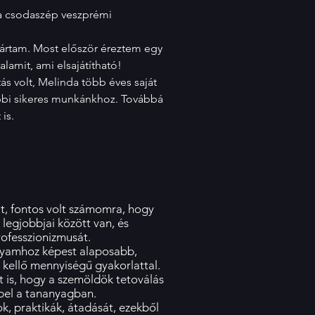
 a csodaszép veszprémi
 jártam. Most először éreztem egy
lamit, ami elsajátítható!
ás volt, Melinda több éves saját
vábbi sikeres munkánkhoz. Továbbá
is.
t, fontos volt számomra, hogy
 legjobbjai között van, és
professzionizmusát.
olyamhoz képest alaposabb,
t, kellő mennyiségű gyakorlattal.
 is, hogy a szemöldök tetoválás
epel a tananyagban.
, praktikák, átadását, ezekből