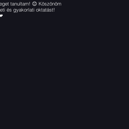
teget tanultam! 😊 Köszönöm
eti és gyakorlati oktatást!
 ❤