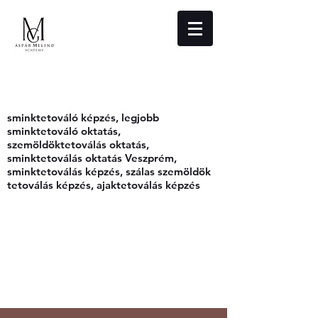
GÁSPÁR MELINDA - GM AESTHETIC
SMINKTETOVÁLÓ AKADÉMIA
sminktetováló képzés, legjobb
sminktetováló oktatás,
szemöldöktetoválás oktatás,
sminktetoválás oktatás Veszprém,
sminktetoválás képzés, szálas szemöldök
tetoválás képzés, ajaktetoválás képzés
gasparmelinda.pmu@gmail.com
+36 70 3843150