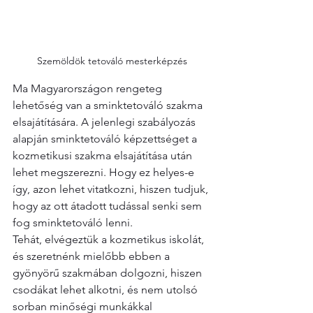
Szemöldök tetováló mesterképzés
Ma Magyarországon rengeteg 
lehetőség van a sminktetováló szakma 
elsajátítására. A jelenlegi szabályozás 
alapján sminktetováló képzettséget a 
kozmetikusi szakma elsajátítása után 
lehet megszerezni. Hogy ez helyes-e 
így, azon lehet vitatkozni, hiszen tudjuk, 
hogy az ott átadott tudással senki sem 
fog sminktetováló lenni.
Tehát, elvégeztük a kozmetikus iskolát, 
és szeretnénk mielőbb ebben a 
gyönyörű szakmában dolgozni, hiszen 
csodákat lehet alkotni, és nem utolsó 
sorban minőségi munkákkal 