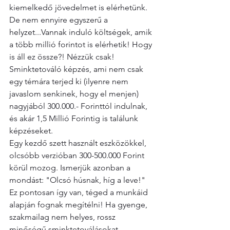
kiemelkedő jövedelmet is elérhetünk. 
De nem ennyire egyszerű a 
helyzet...Vannak induló költségek, amik 
a több millió forintot is elérhetik! Hogy 
is áll ez össze?! Nézzük csak!
Sminktetováló képzés, ami nem csak 
egy témára terjed ki (ilyenre nem 
javaslom senkinek, hogy el menjen) 
nagyjából 300.000.- Forinttól indulnak, 
és akár 1,5 Millió Forintig is találunk 
képzéseket.
Egy kezdő szett használt eszközökkel, 
olcsóbb verzióban 300-500.000 Forint 
körül mozog. Ismerjük azonban a 
mondást: "Olcsó húsnak, híg a leve!"
Ez pontosan így van, téged a munkáid 
alapján fognak megítélni! Ha gyenge, 
szakmailag nem helyes, rossz 
minőségű sminktetoválásokat 