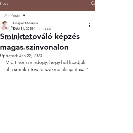
Post
All Posts
Gáspár Melinda
All Posts
Dec 11, 2018
1 min read
Sminktetováló képzés
Getting Started
magas színvonalon
Your Community
Updated:
Jan 22, 2020
Miért nem mindegy, hogy hol kezdjük 
el a sminktetováló szakma elsajátítását?